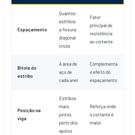
Quantos
Fator
estribos
principal de
Espaçamento
a fissura
resistência
diagonal
ao cortante
cruza
A área de
Complementa
Bitola do
aço de
o efeito do
estribo
cada anel
espaçamento
Estribos
mais
Reforça onde
Posição na
juntos
o cortante é
viga
perto dos
maior
apoios