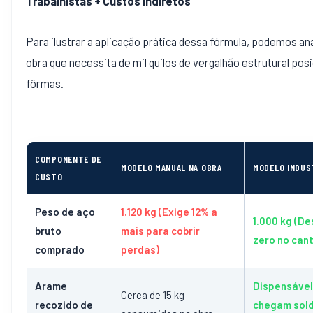
Trabalhistas + Custos Indiretos
Para ilustrar a aplicação prática dessa fórmula, podemos an
obra que necessita de mil quilos de vergalhão estrutural pos
fôrmas.
COMPONENTE DE
MODELO MANUAL NA OBRA
MODELO INDUS
CUSTO
Peso de aço
1.120 kg (Exige 12% a
1.000 kg (De
bruto
mais para cobrir
zero no cant
comprado
perdas)
Arame
Dispensável
Cerca de 15 kg
recozido de
chegam sol