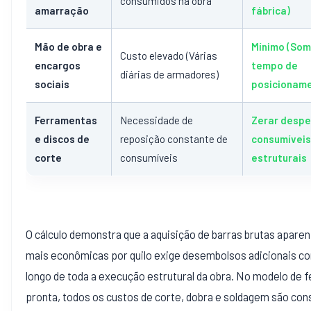
consumidos na obra
amarração
fábrica)
Mão de obra e
Mínimo (So
Custo elevado (Várias
encargos
tempo de
diárias de armadores)
sociais
posicionam
Ferramentas
Necessidade de
Zerar desp
e discos de
reposição constante de
consumíveis
corte
consumíveis
estruturais
O cálculo demonstra que a aquisição de barras brutas apar
mais econômicas por quilo exige desembolsos adicionais co
longo de toda a execução estrutural da obra. No modelo de 
pronta, todos os custos de corte, dobra e soldagem são co