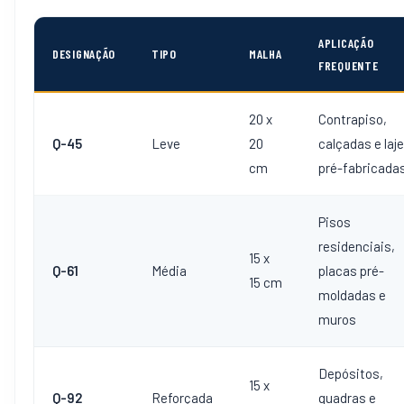
APLICAÇÃO
DESIGNAÇÃO
TIPO
MALHA
FREQUENTE
20 x
Contrapiso,
Q-45
Leve
20
calçadas e laj
cm
pré-fabricada
Pisos
residenciais,
15 x
Q-61
Média
placas pré-
15 cm
moldadas e
muros
Depósitos,
15 x
Q-92
Reforçada
quadras e