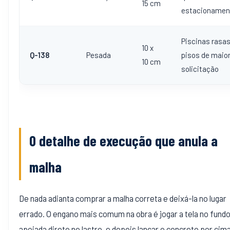
15 cm
estacionamen
Piscinas rasas
10 x
Q-138
Pesada
pisos de maio
10 cm
solicitação
O detalhe de execução que anula a
malha
De nada adianta comprar a malha correta e deixá-la no lugar
errado. O engano mais comum na obra é jogar a tela no fundo
apoiada direto no lastro, e depois lançar o concreto por cima